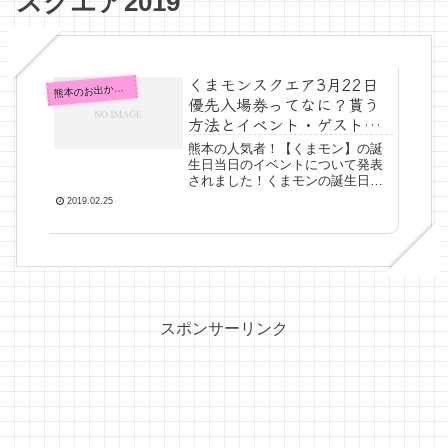
スクエア2019
くまモンスクエア3月22日
熊
本のお出かけ情報
優先入場券ってなに？貰う
方法とイベント・ゲストキ
ャラ詳細！
熊本の人気者！【くまモン】の誕
生日当日のイベントについて発表
されました！くまモンの誕生日は3
月12日、前の週の週末は【くまモ
2019.02.25
ン誕生祭2019】が開催されました
が、当日と前日はくまモンスクエ
アにて【ハピバ！くまモン in くま
モンスクエア20...
スポンサーリンク