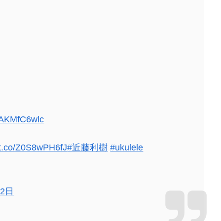
/eAKMfC6wlc
//t.co/Z0S8wPH6fJ
#近藤利樹
#ukulele
22日