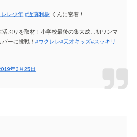
クレレ少年
#近藤利樹
くんに密着！
生活ぶりを取材！小学校最後の集大成…初ワンマ
カバーに挑戦！
#ウクレレ
#天才キッズ
#スッキリ
2019年3月25日