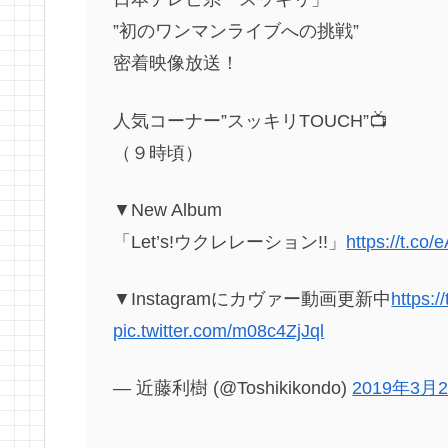
”初のワンマンライブへの挑戦”
密着映像放送！
人気コーナー”スッキリTOUCH”📺
（９時頃）
▼New Album
「Let’s!ウクレレーション!!」
https://t.co
▼Instagramにカヴァー動画更新中
https:
pic.twitter.com/m08c4ZjJql
— 近藤利樹 (@Toshikikondo)
2019年3月