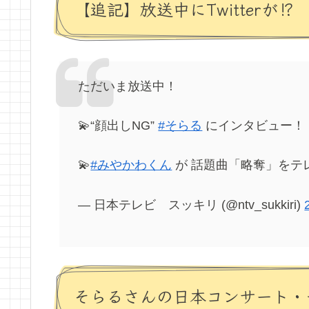
【追記】放送中にTwitterが⁉
ただいま放送中！
💫“顔出しNG”
#そらる
にインタビュー！
💫
#みやかわくん
が 話題曲「略奪」をテ
— 日本テレビ スッキリ (@ntv_sukkiri)
そらるさんの日本コンサート・