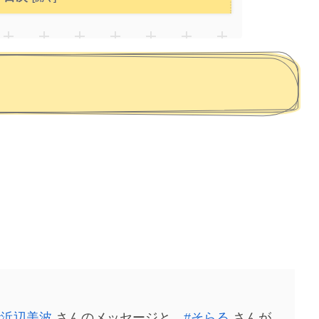
#浜辺美波
さんのメッセージと、
#そらる
さんが