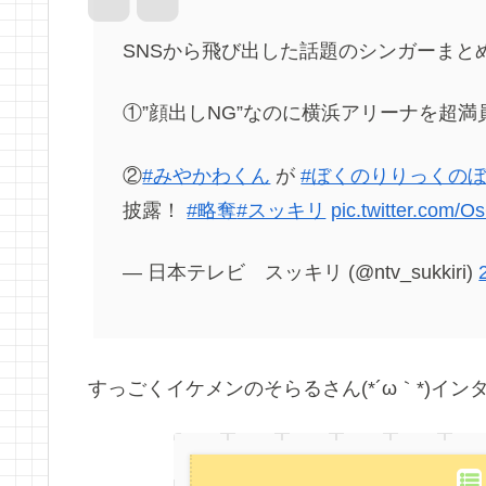
SNSから飛び出した話題のシンガーまと
①”顔出しNG”なのに横浜アリーナを超
②
#みやかわくん
が
#ぼくのりりっくの
披露！
#略奪
#スッキリ
pic.twitter.com/O
— 日本テレビ スッキリ (@ntv_sukkiri)
すっごくイケメンのそらるさん(*´ω｀*)イ