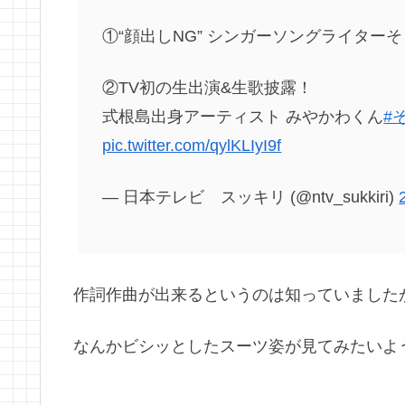
①“顔出しNG” シンガーソングライター
②TV初の生出演&生歌披露！
式根島出身アーティスト みやかわくん
#
pic.twitter.com/qylKLIyI9f
— 日本テレビ スッキリ (@ntv_sukkiri)
作詞作曲が出来るというのは知っていました
なんかビシッとしたスーツ姿が見てみたいような(