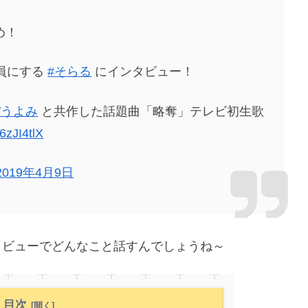
め！
満員にする
#そらる
にインタビュー！
ぼうよみ
と共作した話題曲「略奪」テレビ初生歌
s6zJI4tlX
2019年4月9日
ンタビューでどんなこと話すんでしょうね～
目次