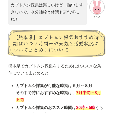
カブトムシ採集は楽しいけど…熱中しす
ぎないで、水分補給と休憩も忘れずに
うさぎ
ね！
【熊本県】カブトムシ採集おすすめ時
期はいつ？時間帯や天気と活動状況に
ついてまとめ！について
熊本県でカブトムシ採集をするためにおススメな条
件についてまとめると
カブトムシ採集が可能な時期
は
６月～８月
その中で
特におすすめな時期
は、
7月中旬～8月
上旬
カブトムシ採集のおススメ時間
は
20時～5時
くら