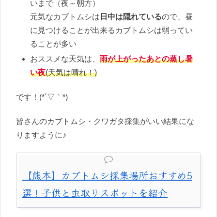
いまで（夜～朝方）
元気なカブトムシは
日中は隠れている
ので、昼
に見つけることが出来るカブトムシは弱ってい
ることが多い
おススメな天気は、
雨が上がったあとの蒸し暑
い夜
(天気は晴れ！)
です！(*´▽｀*)
皆さんのカブトムシ・クワガタ採集がいい結果にな
りますように♪
【熊本】カブトムシ採集場所おすすめ5
選！子供と虫取りスポットを紹介