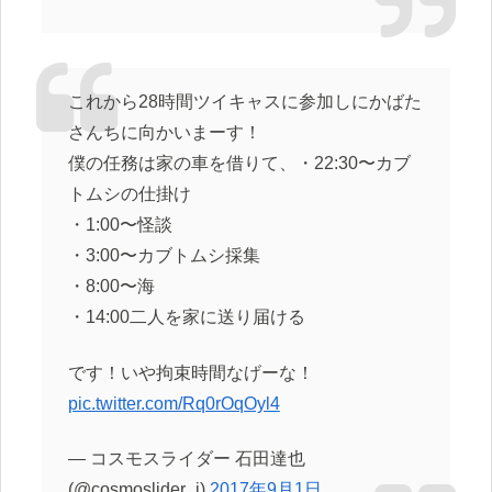
これから28時間ツイキャスに参加しにかばた
さんちに向かいまーす！
僕の任務は家の車を借りて、・22:30〜カブ
トムシの仕掛け
・1:00〜怪談
・3:00〜カブトムシ採集
・8:00〜海
・14:00二人を家に送り届ける
です！いや拘束時間なげーな！
pic.twitter.com/Rq0rOqOyl4
— コスモスライダー 石田達也
(@cosmoslider_i)
2017年9月1日