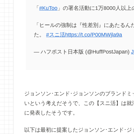
「
#KuToo
」の署名活動に1万8000人以
「ヒールの強制は『性差別』にあたるん
た。
#
スニ活
https://t.co/P00MWjla9a
— ハフポスト日本版 (@HuffPostJapan)
J
ジョンソン･エンド･ジョンソンのブランド
いという考えだそうで、この【スニ活】は就活
に発表したそうです。
以下は最初に提案したジョンソン･エンド･