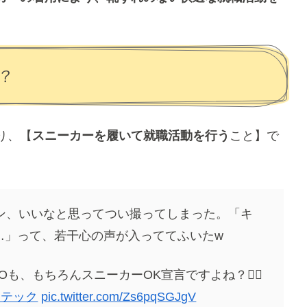
？
り、【
スニーカーを履いて就職活動を行う
こと】で
ン、いいなと思ってつい撮ってしまった。「キ
…」って、若干心の声が入っててふいたw
KYOも、もちろんスニーカーOK宣言ですよね？🙆‍♂️
ンテック
pic.twitter.com/Zs6pqSGJgV