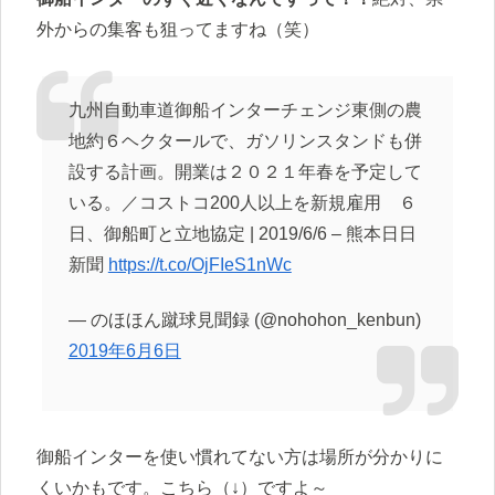
外からの集客も狙ってますね（笑）
九州自動車道御船インターチェンジ東側の農
地約６ヘクタールで、ガソリンスタンドも併
設する計画。開業は２０２１年春を予定して
いる。／コストコ200人以上を新規雇用 ６
日、御船町と立地協定 | 2019/6/6 – 熊本日日
新聞
https://t.co/OjFIeS1nWc
— のほほん蹴球見聞録 (@nohohon_kenbun)
2019年6月6日
御船インターを使い慣れてない方は場所が分かりに
くいかもです。こちら（↓）ですよ～