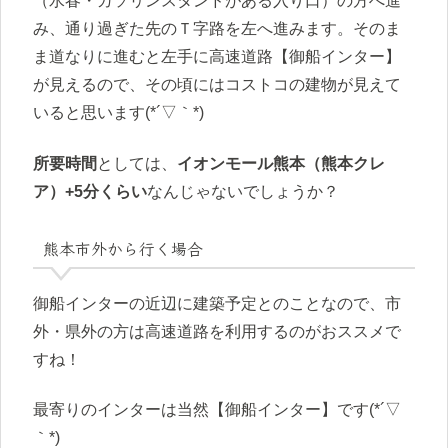
（水春・ガソリンスタンドがある入り口）の方へ進
み、通り過ぎた先のＴ字路を左へ進みます。そのま
ま道なりに進むと左手に高速道路【御船インター】
が見えるので、その頃にはコストコの建物が見えて
いると思います(*´▽｀*)
所要時間
としては、
イオンモール熊本（熊本クレ
ア）+5分くらい
なんじゃないでしょうか？
熊本市外から行く場合
御船インターの近辺に建築予定とのことなので、市
外・県外の方は高速道路を利用するのがおススメで
すね！
最寄りのインターは当然【御船インター】です(*´▽
｀*)