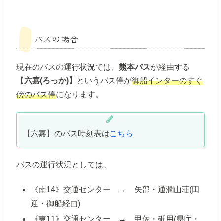
バスの場合
現在のバスの運行状況では、
熊本バス
が経由する
【
六嘉(ろっか)】
というバス停が
御船インターのすぐ
傍のバス停
になります。
【六嘉】のバス時刻表は
こちら
バスの運行状況としては、
《南14》交通センター → 矢部・通潤山荘(田
迎・御船経由)
《東11》交通センター → 甲佐・砥用(県庁・