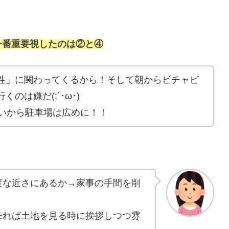
一番重要視したのは②と④
性」に関わってくるから！そして朝からビチャビ
のは嫌だ(;´･ω･)
たいから駐車場は広めに！！
度な近さにあるか→家事の手間を削
来れば土地を見る時に挨拶しつつ雰