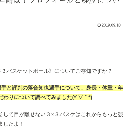
2019.09.10
×３バスケットボール》についてご存知ですか？
選手と評判の落合知也選手について、身長・体重・年
りについて調べてみました(*´▽｀*)
そして目が離せない３×３バスケはこれからもっと競
ましたよ！