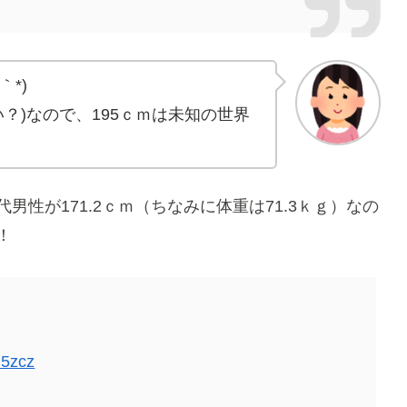
*)
い？)なので、195ｃｍは未知の世界
男性が171.2ｃｍ（ちなみに体重は71.3ｋｇ）なの
！
M5zcz