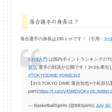
落合選手の身長は？
落合選手の身長は195ｃｍです！（引用：
3
#3×3入門
は国内ポイントランキングのTOP
昌弘
選手の対談が公開です！3×3を牽引
#TOKYODIME
#DIME3x3
【3×3 TOKYO DIME 落合知也×
part1
https://t.co/uV45MDsQKv
pic.twitte
— BasketballSpirits (@BBSpirits)
July 30