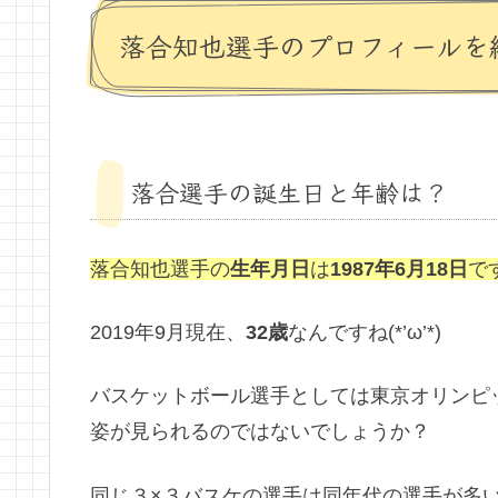
落合知也選手のプロフィールを
落合選手の誕生日と年齢は？
落合知也選手の
生年月日
は
1987年6月18日
で
2019年9月現在、
32歳
なんですね(*’ω’*)
バスケットボール選手としては東京オリンピ
姿が見られるのではないでしょうか？
同じ３×３バスケの選手は同年代の選手が多