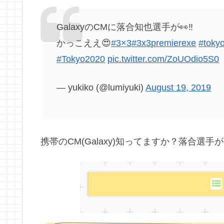
GalaxyのCMに落合知也選手が👀‼️
かっこええ😍
#3×3
#3x3premierexe
#toky
#Tokyo2020
pic.twitter.com/ZoUOdio5S0
— yukiko (@lumiyuki)
August 19, 2019
携帯のCM(Galaxy)知ってますか？落合選手が