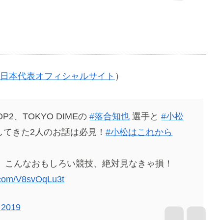
×3日本代表オフィシャルサイト
）
2、TOKYO DIMEの
#落合知也
選手と
#小松
してきた2人のお話は必見！
#小松はこれから
小松昌弘】こんなおもしろい競技、絶対見なきゃ損！
r.com/V8svOqLu3t
, 2019