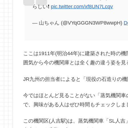
らしい❗️
pic.twitter.com/xf8UN7Lcqv
— 山ちゃん (@VYqGGGN3WP8wwpH)
D
ここは1911年(明治44年)に建築された時の
囲気から今の機関庫とは全く趣の違う姿を見
JR九州の担当者によると「現役の石造りの
今ではほとんど見ることがない「蒸気機関車
で、興味がある人はぜひ時間もチェックしま
この機関区(人吉駅)は、蒸気機関車「SL人