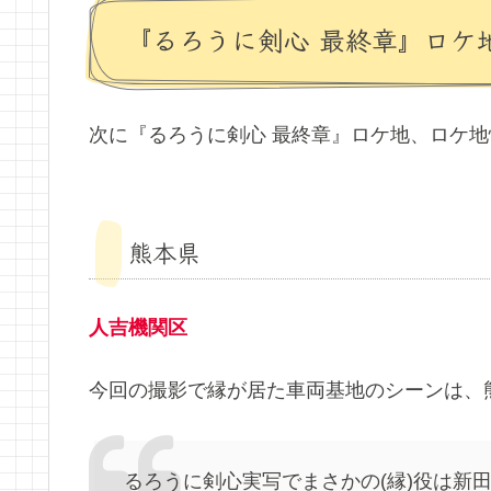
『るろうに剣心 最終章』ロケ
次に『るろうに剣心 最終章』ロケ地、ロケ
熊本県
人吉機関区
今回の撮影で縁が居た車両基地のシーンは、
るろうに剣心実写でまさかの(縁)役は新