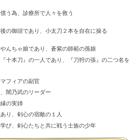
を償う為、診療所で人々を救う
最後の御頭であり、小太刀２本を自在に操る
るやんちゃ娘であり、蒼紫の師範の孫娘
派『十本刀』の一人であり、『刀狩の張』の二つ名を
海マフィアの副官
織、闇乃武のリーダー
、縁の実姉
であり、剣心の宿敵の１人
を学び、剣心たちと共に戦う士族の少年