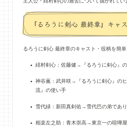
主人公・緋村剣心の過去について描かれてい
『るろうに剣心 最終章』キャ
るろうに剣心 最終章のキャスト・役柄を簡
緋村剣心：佐藤健→
『るろうに剣心』
神谷薫：武井咲→
『るろうに剣心』の
流』の使い手
雪代緑：新田真剣佑→
雪代巴の弟であ
相楽左之助：青木崇高→
東京一の喧嘩