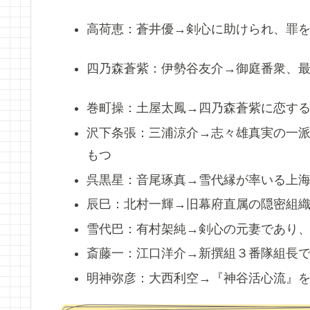
高荷恵：蒼井優→
剣心に助けられ、罪
四乃森蒼紫：伊勢谷友介→
御庭番衆、
巻町操：土屋太鳳→
四乃森蒼紫に恋す
沢下条張：三浦涼介→志々雄真実の一
もつ
呉黒星：音尾琢真→
雪代縁が率いる上
辰巳：北村一輝→旧幕府直属の隠密組
雪代巴：有村架純→剣心の元妻であり
斎藤一：江口洋介→新撰組３番隊組長
明神弥彦：大西利空→『神谷活心流』