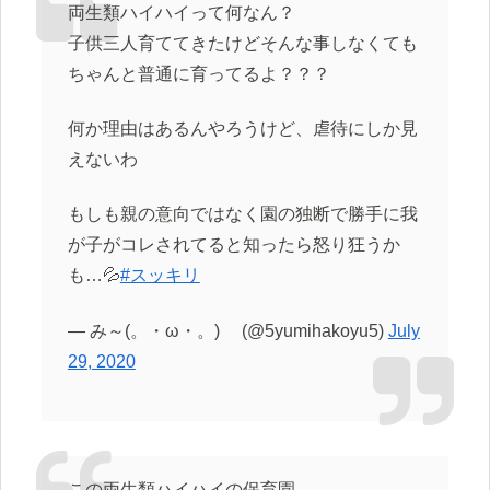
両生類ハイハイって何なん？
子供三人育ててきたけどそんな事しなくても
ちゃんと普通に育ってるよ？？？
何か理由はあるんやろうけど、虐待にしか見
えないわ
もしも親の意向ではなく園の独断で勝手に我
が子がコレされてると知ったら怒り狂うか
も…💦
#スッキリ
— み～(。・ω・。)ゞ (@5yumihakoyu5)
July
29, 2020
この両生類ハイハイの保育園