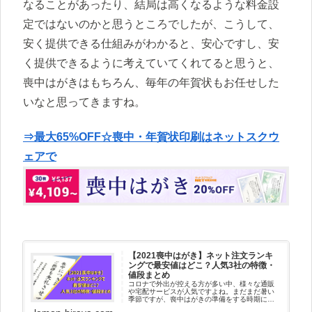
なることがあったり、結局は高くなるような料金設
定ではないのかと思うところでしたが、こうして、
安く提供できる仕組みがわかると、安心ですし、安
く提供できるように考えていてくれてると思うと、
喪中はがきはもちろん、毎年の年賀状もお任せした
いなと思ってきますね。
⇒最大65%OFF☆喪中・年賀状印刷はネットスクウ
ェアで
【2021喪中はがき】ネット注文ランキ
ングで最安値はどこ？人気3社の特徴・
値段まとめ
コロナで外出が控える方が多い中、様々な通販
や宅配サービスが人気ですよね。まだまだ暑い
季節ですが、喪中はがきの準備をする時期にな
ってきました。喪中はがきも自宅で作成してネ