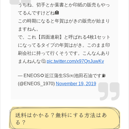
うちね、切手とか葉書とか印紙の販売もやっ
てるんですけどね🏣
この時期になると年賀はがきの販売が始まり
ますねん。
で。これ【四面連刷】と呼ばれる4枚1セット
になってるタイプの年賀はがき。このまま印
刷会社に持って行くそうです。こんなんあり
まんねんな🤔
pic.twitter.com/x97QnJuwKv
— ENEOS🌻近江蒲生SS㈲池田石油です⛽
(@ENEOS_1970)
November 19, 2019
送料はかかる？無料にする方法はあ
る？