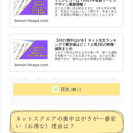
ミとレビューは？2021年金額サービス
デザイン最新情報！
まだまだ暑い日が続きますが、1年も半分が過
ぎ、年末まではあっという間です。年末と言え
ば、年賀状の準備など何かと忙しくなりますよ
ね。そして、それらよりさらに早く用意しなけ
lemon-hiraya.com
ればならないのが「喪中はがき」気づいた時に
は、年末までぎりぎりになんてこ...
【2021喪中はがき】ネット注文ランキ
ングで最安値はどこ？人気3社の特徴・
値段まとめ
コロナで外出が控える方が多い中、様々な通販
や宅配サービスが人気ですよね。まだまだ暑い
季節ですが、喪中はがきの準備をする時期にな
ってきました。喪中はがきも自宅で作成してネ
lemon-hiraya.com
ットで注文が人気です！とはいえたくさんある
印刷会社、どこを選んでいいか迷...
目次
ネットスクエアの喪中はがきが一番安
い（お得な）理由は？