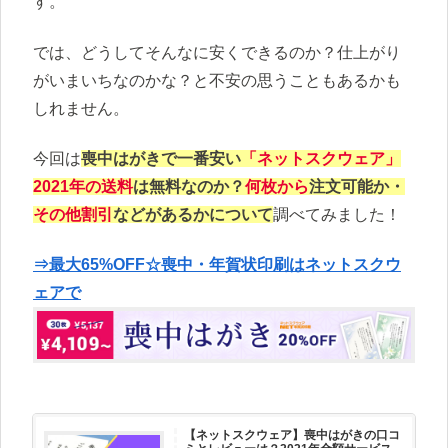
す。
では、どうしてそんなに安くできるのか？仕上がり
がいまいちなのかな？と不安の思うこともあるかも
しれません。
今回は
喪中はがきで一番安い
「ネットスクウェア」
2021年の送料
は無料なのか？
何枚から
注文可能か・
その他割引
などがあるかについて
調べてみました！
⇒最大65%OFF☆喪中・年賀状印刷はネットスクウ
ェアで
【ネットスクウェア】喪中はがきの口コ