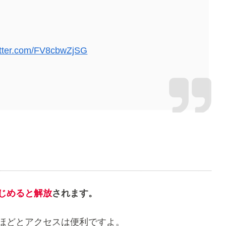
witter.com/FV8cbwZjSG
じめると解放
されます。
分ほどとアクセスは便利ですよ。