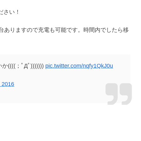
ださい！
1台ありますので充電も可能です。時間内でしたら移
；ﾟДﾟ)))))))
pic.twitter.com/nqfy1QkJ0u
, 2016