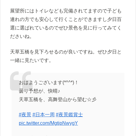
展望所にはトイレなども完備されてますので子ども
連れの方でも安心して行くことができますし夕日百
選に選ばれているのでぜひ景色を見に行ってみてく
ださいね。
天草五橋を見下ろせるのが良いですね。ぜひ夕日と
一緒に見たいです。
おはようございます(*^^*)！
曇り予想が、快晴♪
天草五橋を、高舞登山から望む☆彡
#夜景
#日本一周
#夜景鑑賞士
pic.twitter.com/MgtipNwygY