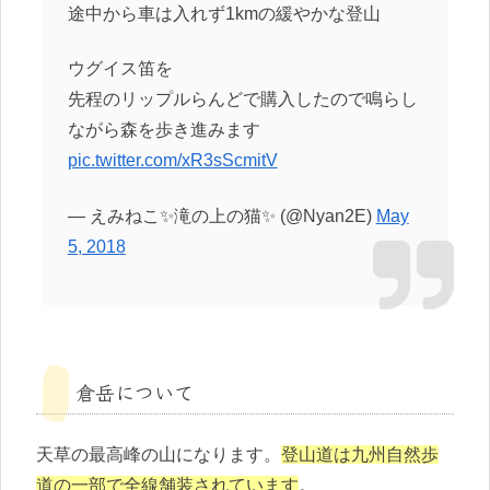
途中から車は入れず1kmの緩やかな登山
ウグイス笛を
先程のリップルらんどで購入したので鳴らし
ながら森を歩き進みます
pic.twitter.com/xR3sScmitV
— えみねこ✨滝の上の猫✨ (@Nyan2E)
May
5, 2018
倉岳について
天草の最高峰の山になります。
登山道は九州自然歩
道の一部で全線舗装されています
。