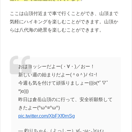
ここは山頂付近まで車で行くことができ、山頂まで
気軽にハイキングを楽しむことができます。山頂か
らは八代海の絶景を楽しむことができます。
おはヨッシーだよー(・∀・)／おー！
新しい週の始まりだよー(＾o＾)ﾉ ｲｴｰ!
今週も気を付けて頑張りましょー(((o(*ﾟ▽ﾟ
*)o)))
昨日は倉岳山頂のに行って、安全祈願祭して
きたよー(^ω^≡^ω^)
pic.twitter.com/XbFXf0rnSg
— 釣りちゃん（よっしー）v(｡･ω･｡)ｨｪｨ♪