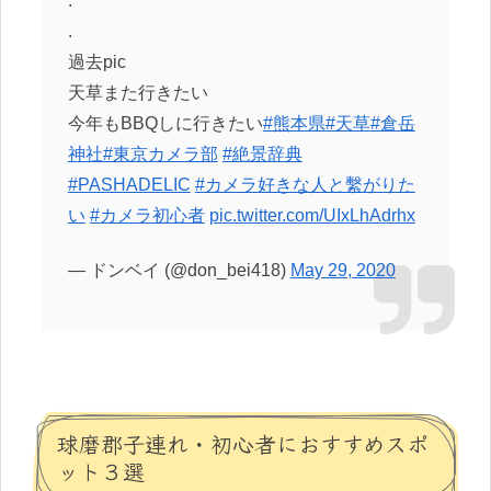
.
.
過去pic
天草また行きたい
今年もBBQしに行きたい
#熊本県
#天草
#倉岳
神社
#東京カメラ部
#絶景辞典
#PASHADELIC
#カメラ好きな人と繫がりた
い
#カメラ初心者
pic.twitter.com/UIxLhAdrhx
— ドンベイ (@don_bei418)
May 29, 2020
球磨郡子連れ・初心者におすすめスポ
ット３選