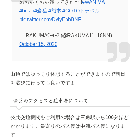
めちゃくちゃ滾ってきた〜!!
#WANIMA
#bitfan
#倉岳
#熊本
#GOTOトラベル
pic.twitter.com/DylyEphBNF
— RAKUMAʕ•ᴥ•ʔ (@RAKUMA11_18NN)
October 15, 2020
山頂ではゆっくり休憩することができますので朝日
を浴びに行っても良いですよ。
倉岳のアクセスと駐車場について
公共交通機関をご利用の場合は三角駅から100分ほど
かかります。最寄りのバス停は中浦バス停になりま
す。