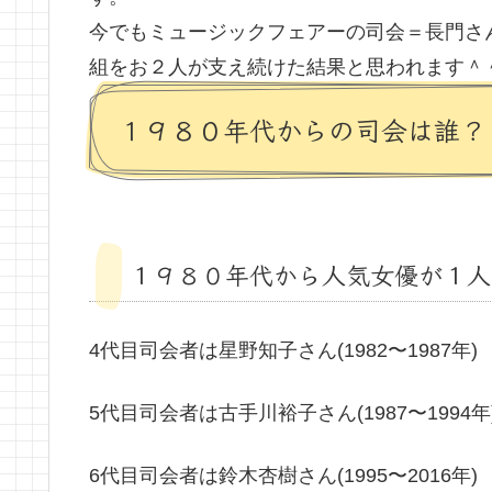
今でもミュージックフェアーの司会＝長門さ
組をお２人が支え続けた結果と思われます＾
１９８０年代からの司会は誰？
１９８０年代から人気女優が１人
4代目司会者は星野知子さん(1982〜1987年)
5代目司会者は古手川裕子さん(1987〜1994年
6代目司会者は鈴木杏樹さん(1995〜2016年)