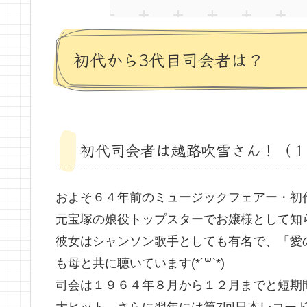
初代から3代目司会者は？
初代司会者は越路吹雪さん！（１
およそ６４年前のミュージックフェアー・初
元宝塚の娘役トップスターでお嬢様として知
彼女はシャンソン歌手としても有名で、「愛
も母と共に聴いています(*´꒳`*)
司会は１９６４年８月から１２月までと短期
大ヒット、さらに翌年には第7回日本レコー