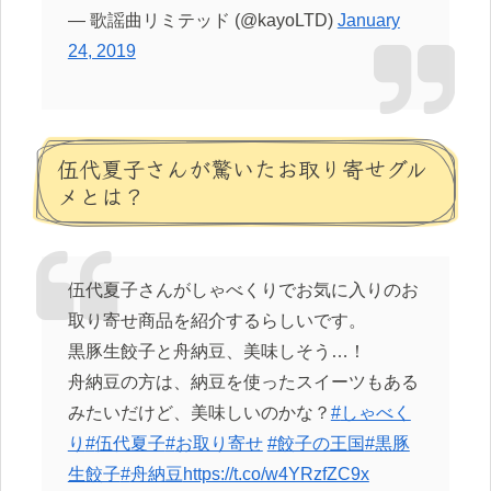
— 歌謡曲リミテッド (@kayoLTD)
January
24, 2019
伍代夏子さんが驚いたお取り寄せグル
メとは？
伍代夏子さんがしゃべくりでお気に入りのお
取り寄せ商品を紹介するらしいです。
黒豚生餃子と舟納豆、美味しそう…！
舟納豆の方は、納豆を使ったスイーツもある
みたいだけど、美味しいのかな？
#
しゃべく
り
#
伍代夏子
#
お取り寄せ
#
餃子の王国
#
黒豚
生餃子
#
舟納豆
https://t.co/w4YRzfZC9x