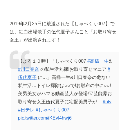
2019年2月25日に放送された【しゃべくり007】で
は、紅白出場歌手の伍代夏子さんこと「お取り寄せ
女王」が出演されます！
【よる１０時】「しゃべくり007
#
高橋一生
&
#
川口春奈
の私生活丸裸!お取り寄せマニア
#
伍代夏子
に…」高橋一生&川口春奈の危ない
私生活…トイレ掃除は○○で!お財布の中に○○!
美男美女がハマる動画芸人が登場!▽芸能界お
取り寄せ女王伍代夏子に宅配美男子が…
#ntv
#
日テレ
#
しゃべくり
007
pic.twitter.com/iKEvI4hwj6