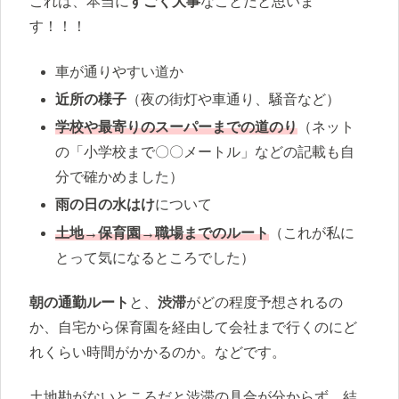
これは、本当に
すごく大事
なことだと思いま
す！！！
車が通りやすい道か
近所の様子
（夜の街灯や車通り、騒音など）
学校や最寄りのスーパーまでの道のり
（ネット
の「小学校まで〇〇メートル」などの記載も自
分で確かめました）
雨の日の水はけ
について
土地→
保育園→職場までのルート
（これが私に
とって気になるところでした）
朝の通勤ルート
と、
渋滞
がどの程度予想されるの
か、自宅から保育園を経由して会社まで行くのにど
れくらい時間がかかるのか。などです。
土地勘がないところだと渋滞の具合が分からず、結