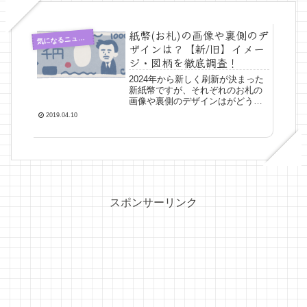
紙幣(お札)の画像や裏側のデ
気
になるニュース
ザインは？【新/旧】イメー
ジ・図柄を徹底調査！
2024年から新しく刷新が決まった
新紙幣ですが、それぞれのお札の
画像や裏側のデザインはがどうな
るのか気になりませんか？今回
2019.04.10
は、各紙幣の新札(2024年刷新予定
分)と旧札(2019年現在最も新しい
紙幣)のイメージや図柄を徹底調査
しました(*´...
スポンサーリンク