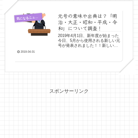
元号の意味や出典は？「明
気
になるニュース
治・大正・昭和・平成・令
和」について調査！
2019年4月1日、新年度が始まった
今日、5月から使用される新しい元
号が発表されました！！新しい元
号は【令和(れいわ)】となりました
2019.04.01
ね(*´ω｀*)今回は、令和と過去の元
号の意味が気になったので、明
治・大正・昭和・平成の元号の出
典や込められ...
スポンサーリンク