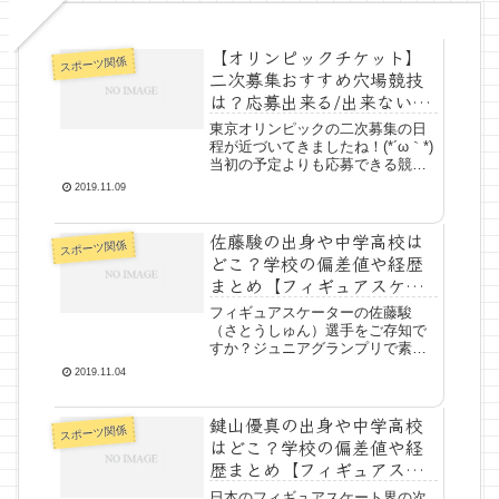
【オリンピックチケット】
スポーツ関係
二次募集おすすめ穴場競技
は？応募出来る/出来ない競
技はどれ？
東京オリンピックの二次募集の日
程が近づいてきましたね！(*´ω｀*)
当初の予定よりも応募できる競技
やセッションの数が多くなるとい
2019.11.09
うニュースもあり、みなさん期待
が高まっていることと思います＾
佐藤駿の出身や中学高校は
＾そこで今回は、東京オリンピッ
スポーツ関係
クチケットの二次募集の...
どこ？学校の偏差値や経歴
まとめ【フィギュアスケー
ト】
フィギュアスケーターの佐藤駿
（さとうしゅん）選手をご存知で
すか？ジュニアグランプリで素晴
らしい演技を披露して以来、日本
2019.11.04
男子フィギュアスケートの次世代
のエースの一人として注目されて
鍵山優真の出身や中学高校
いる選手です(*´ω｀*)今回は、そん
スポーツ関係
な佐藤駿選手の出身地や中...
はどこ？学校の偏差値や経
歴まとめ【フィギュアスケ
ート】
日本のフィギュアスケート界の次