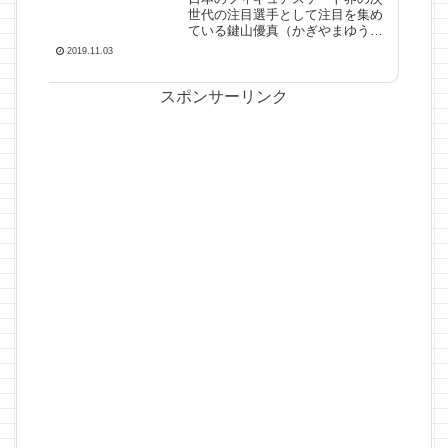
世代の注目選手として注目を集め
ている鍵山優真（かぎやまゆう
ま）選手についてご存知です
2019.11.03
か？？現在の日本男子フィギュア
スケートの選手層は「羽生結弦選
手」「宇野昌磨選手」と世界を牽
スポンサーリンク
引する逸材が目を引きますが、次
世代の...