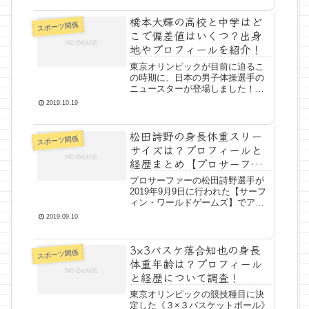
＾＾？）選手としても名前が挙げ
橋本大輝の高校と中学はど
られるくらい、現在の日本代表チ
スポーツ関係
ームでは欠かせない戦力の主要
こで偏差値はいくつ？出身
メ...
地やプロフィールを紹介！
東京オリンピックが目前に迫るこ
の時期に、日本の男子体操選手の
ニュースターが登場しました！橋
本大輝選手は、現在18歳の注目の
2019.10.19
選手です。今後の日本代表を背負
うこと間違いなし！と言われてい
松田詩野の身長体重スリー
る橋本選手が在籍している高校や
スポーツ関係
出身中学はどこなのか・偏差値...
サイズは？プロフィールと
経歴まとめ【プロサーファ
ー】
プロサーファーの松田詩野選手が
2019年9月9日に行われた【サーフ
ィン・ワールドゲームズ】でアジ
ア最上位の15位となり、東京オリ
2019.09.10
ンピックの出場権を獲得されまし
た！！【１７歳松田が五輪出場
3×3バスケ落合知也の身長
へ】サーフィンのワールドゲーム
スポーツ関係
ズ（ＷＧ）で、１７歳の松...
体重年齢は？プロフィール
と経歴について調査！
東京オリンピックの競技種目に決
定した《３×３バスケットボール》