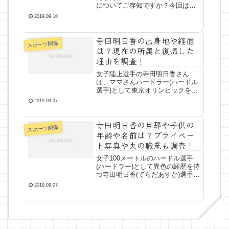
についてご存知ですか？今回は、
この３×３バスケの日本代表の有力
2019.09.10
選手と評判の落合知也選手につい
て、身長・体重・年齢や気になる
寺田明日香の出身地や経歴
プロフィールと経歴・意外なこだ
スポーツ関係
わりについて調べてみました...
は？現在の所属と復帰した
理由を調査！
女子陸上選手の寺田明日香さん
は、ママさんハードラー(ハードル
選手)として東京オリンピックを目
指すアスリートです！彼女の特集
2019.09.07
番組で紹介された経歴がとても凄
かったので、出身地や経歴・現在
寺田明日香の旦那や子供の
の所属と陸上選手として復帰した
スポーツ関係
理由について調べてみました！...
年齢や名前は？プライベー
ト写真や夫の職業も調査！
女子100メートルのハードル選手
(ハードラー)として異色の経歴を持
つ寺田明日香(てらだあすか)選手に
ついてご存知ですか？学生の頃か
2019.09.07
ら将来を期待される陸上選手でし
たが、2016年に7人制ラグビーの選
手に転向しリオデジャネイロ(ブラ
ジル)オリン...