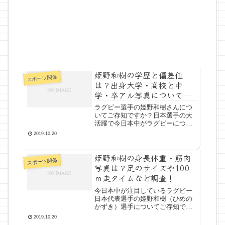
姫野和樹の学歴と偏差値
スポーツ関係
は？出身大学・高校と中
学・卒アル写真について調
査！
ラグビー選手の姫野和樹さんにつ
いてご存知ですか？日本選手の大
活躍で今日本中がラグビーについ
て盛り上がっていますね！今日
2019.10.20
は、そんなラグビーの日本代表選
手の姫野和樹さんについて、学歴
姫野和樹の身長体重・筋肉
と偏差値は？出身高校と大学・卒
スポーツ関係
アル写真について調査しました！
写真は？足のサイズや100
地...
ｍ走タイムなど調査！
今日本中が注目しているラグビー
日本代表選手の姫野和樹（ひめの
かずき）選手についてご存知です
か？マツコ・デラックスさんのイ
2019.10.20
ンタビューでも、注目の（好みの